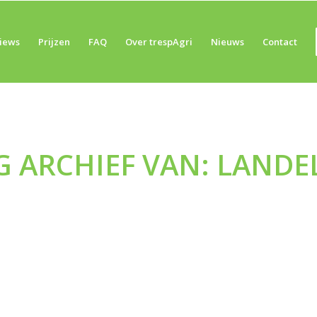
iews
Prijzen
FAQ
Over trespAgri
Nieuws
Contact
G ARCHIEF VAN:
LANDEL