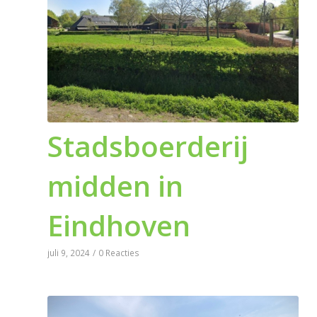
Stadsboerderij
midden in
Eindhoven
juli 9, 2024
/
0 Reacties