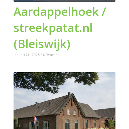
Aardappelhoek /
streekpatat.nl
(Bleiswijk)
januari 21, 2026
/
0 Reacties