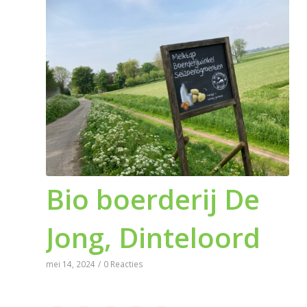
Bio boerderij De
Jong, Dinteloord
mei 14, 2024
/
0 Reacties