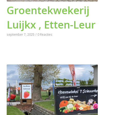
Groentekwekerij
Luijkx , Etten-Leur
september 7, 2025
/
0 Reacties