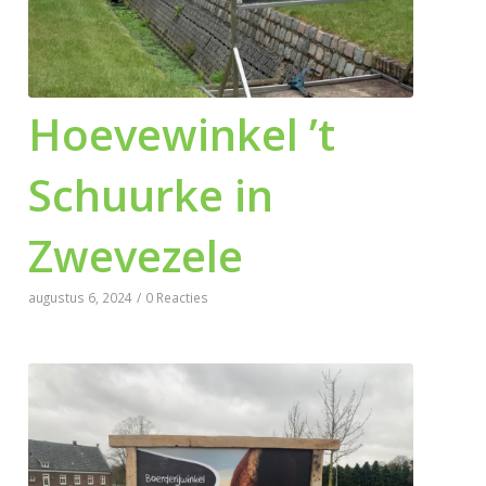
Hoevewinkel ’t
Schuurke in
Zwevezele
augustus 6, 2024
/
0 Reacties