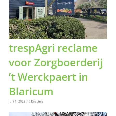
trespAgri reclame
voor Zorgboerderij
’t Werckpaert in
Blaricum
juni 1, 2023
/
0 Reacties