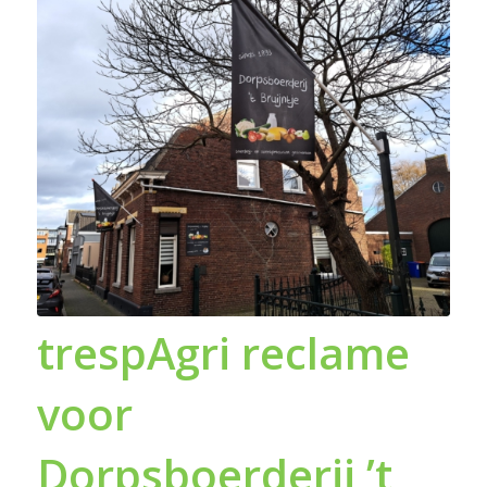
trespAgri reclame
voor
Dorpsboerderij ’t