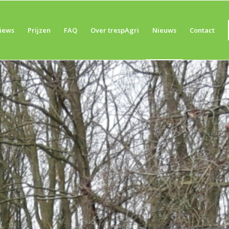
iews
Prijzen
FAQ
Over trespAgri
Nieuws
Contact