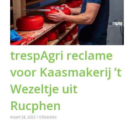
trespAgri reclame
voor Kaasmakerij ’t
Wezeltje uit
Rucphen
maart 24, 2022
/
0 Reacties