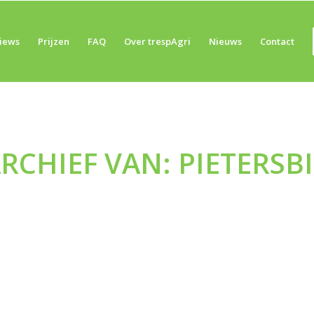
iews
Prijzen
FAQ
Over trespAgri
Nieuws
Contact
ARCHIEF VAN:
PIETERSB