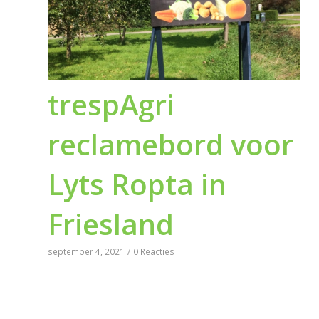
trespAgri
reclamebord voor
Lyts Ropta in
Friesland
september 4, 2021
/
0 Reacties