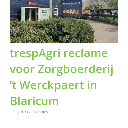
trespAgri reclame
voor Zorgboerderij
’t Werckpaert in
Blaricum
juni 1, 2023
/
0 Reacties