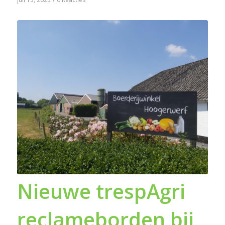
Nieuwe trespAgri
reclameborden bij