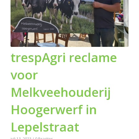
trespAgri reclame
voor
Melkveehouderij
Hoogerwerf in
Lepelstraat
juli 13, 2023
/
0 Reacties