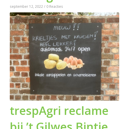
september 12, 2022
/
0 Reacties
trespAgri reclame
bij ’t Gilwes Bintje