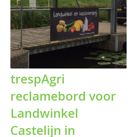
trespAgri
reclamebord voor
Landwinkel
Castelijn in