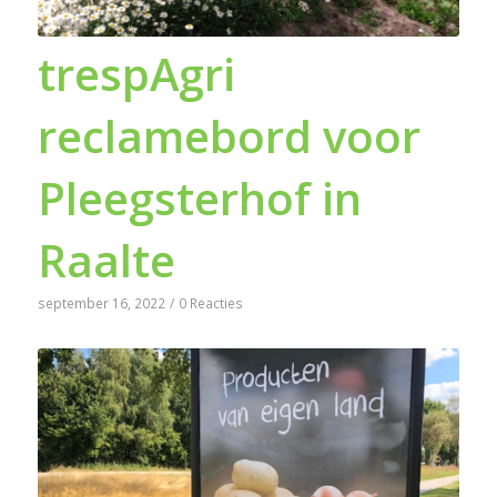
trespAgri
reclamebord voor
Pleegsterhof in
Raalte
september 16, 2022
/
0 Reacties