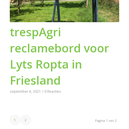
trespAgri
reclamebord voor
Lyts Ropta in
Friesland
september 4, 2021
/
0 Reacties
1
2
Pagina 1 van 2