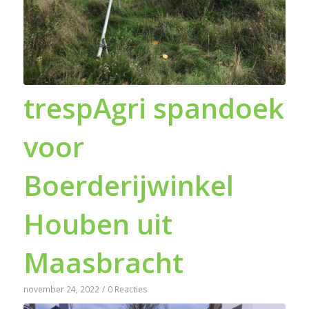
trespAgri spandoek
voor
Boerderijwinkel
Houben uit
Maasbracht
november 24, 2022
/
0 Reacties