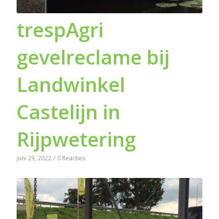
trespAgri
gevelreclame bij
Landwinkel
Castelijn in
Rijpwetering
juni 29, 2022
/
0 Reacties