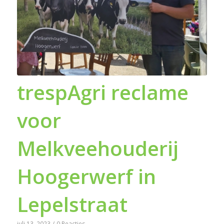
trespAgri reclame
voor
Melkveehouderij
Hoogerwerf in
Lepelstraat
juli 13, 2023
/
0 Reacties