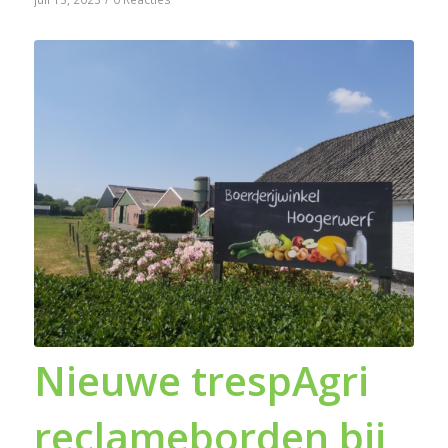
Nieuwe trespAgri
reclameborden bij