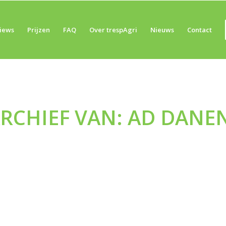
iews
Prijzen
FAQ
Over trespAgri
Nieuws
Contact
ARCHIEF VAN:
AD DANE