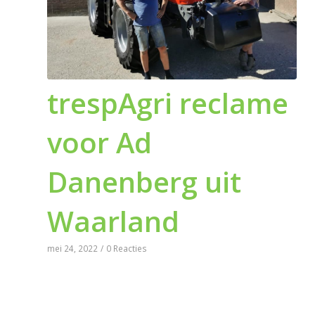
trespAgri reclame
voor Ad
Danenberg uit
Waarland
mei 24, 2022
/
0 Reacties