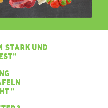
M STARK UND
EST”
UNG
AFELN
HT ”