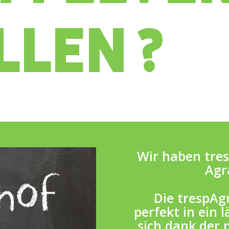
LLEN ?
Wir haben tres
Agr
Die trespAg
perfekt in ein 
sich dank der 