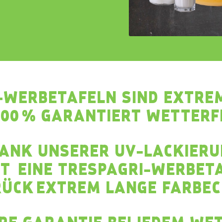
-WERBETAFELN SIND EXTRE
100 % GARANTIERT WETTERF
ANK UNSERER UV-LACKIER
BT EINE TRESPAGRI-WERBET
ÜCK EXTREM LANGE FARBEC