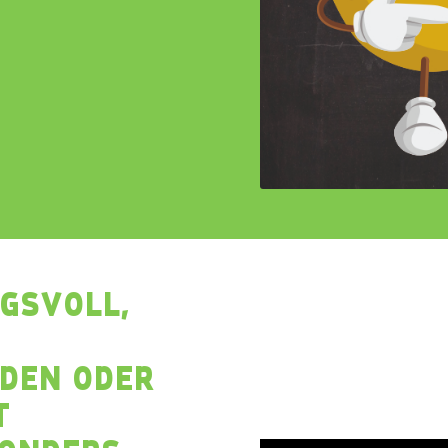
GSVOLL,
DEN ODER
T