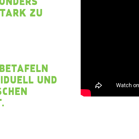
SONDERS
TARK ZU
RBETAFELN
VIDUELL UND
SCHEN
.