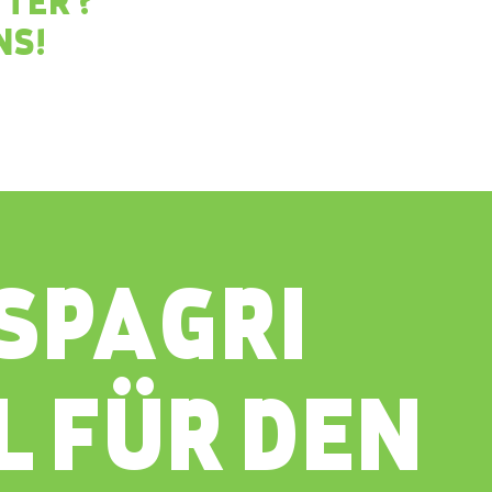
TER ?
NS!
ESPAGRI
L FÜR DEN