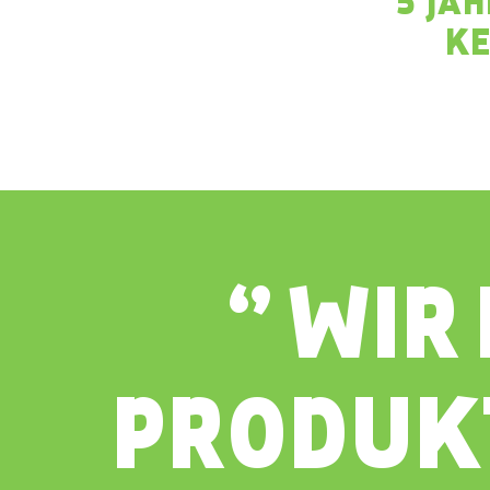
5 JA
KE
‘’ WI
PRODUKT