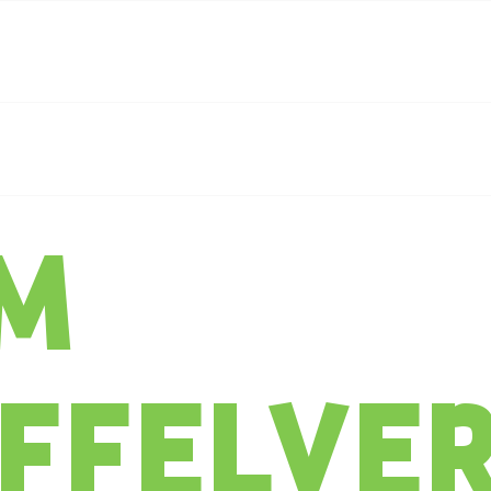
iews
Prijzen
FAQ
Over trespAgri
Nieuws
Contact
EM
FFELVE